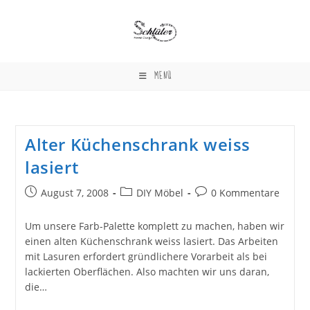
Zum
Inhalt
springen
MENÜ
Alter Küchenschrank weiss
lasiert
Beitrag
Beitrags-
Beitrags-
August 7, 2008
DIY Möbel
0 Kommentare
veröffentlicht:
Kategorie:
Kommentare:
Um unsere Farb-Palette komplett zu machen, haben wir
einen alten Küchenschrank weiss lasiert. Das Arbeiten
mit Lasuren erfordert gründlichere Vorarbeit als bei
lackierten Oberflächen. Also machten wir uns daran,
die…