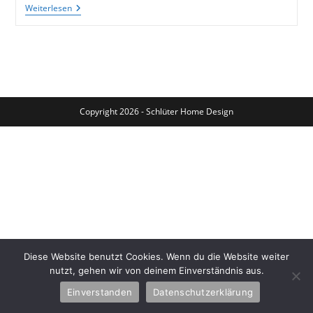
Alter
Weiterlesen
Küchenschrank
Weiss
Lasiert
Copyright 2026 - Schlüter Home Design
Diese Website benutzt Cookies. Wenn du die Website weiter
nutzt, gehen wir von deinem Einverständnis aus.
Einverstanden
Datenschutzerklärung