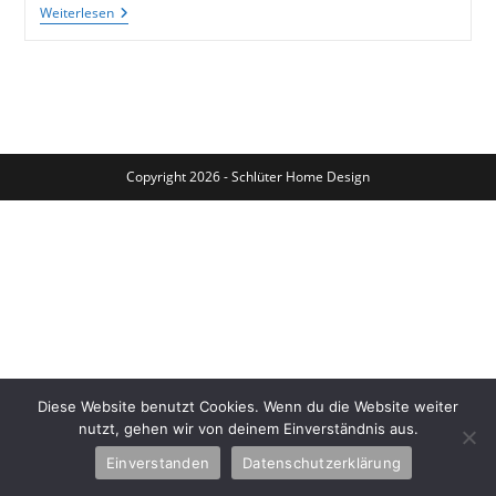
Pappmaschékopf,
Weiterlesen
Leben
Nach
Einem
Atomunfall
Copyright 2026 - Schlüter Home Design
Diese Website benutzt Cookies. Wenn du die Website weiter
nutzt, gehen wir von deinem Einverständnis aus.
Einverstanden
Datenschutzerklärung