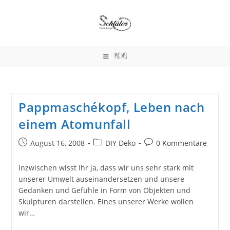
Zum
Inhalt
springen
MENÜ
Pappmaschékopf, Leben nach
einem Atomunfall
Beitrag
Beitrags-
Beitrags-
August 16, 2008
DIY Deko
0 Kommentare
veröffentlicht:
Kategorie:
Kommentare:
Inzwischen wisst Ihr ja, dass wir uns sehr stark mit
unserer Umwelt auseinandersetzen und unsere
Gedanken und Gefühle in Form von Objekten und
Skulpturen darstellen. Eines unserer Werke wollen
wir…