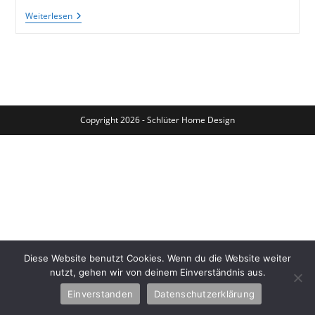
Bunte
Weiterlesen
Möbel:
Alte
Stühle
Und
Kommoden
Von
Ikea
Neu
Gestaltet
Copyright 2026 - Schlüter Home Design
Diese Website benutzt Cookies. Wenn du die Website weiter
nutzt, gehen wir von deinem Einverständnis aus.
Einverstanden
Datenschutzerklärung