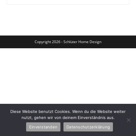
Aus
Pappmachè
Die
Zweite
Copyright 2026 - Schlüter Home Design
Diese Website benutzt Cookies. Wenn du die Website weiter
nutzt, gehen wir von deinem Einverständnis aus.
Einverstanden
Datenschutzerklärung