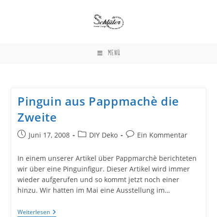
Zum
Inhalt
springen
MENÜ
Pinguin aus Pappmachè die
Zweite
Beitrag
Beitrags-
Beitrags-
Juni 17, 2008
DIY Deko
Ein Kommentar
veröffentlicht:
Kategorie:
Kommentare:
In einem unserer Artikel über Pappmarchè berichteten
wir über eine Pinguinfigur. Dieser Artikel wird immer
wieder aufgerufen und so kommt jetzt noch einer
hinzu. Wir hatten im Mai eine Ausstellung im…
Pinguin
Weiterlesen