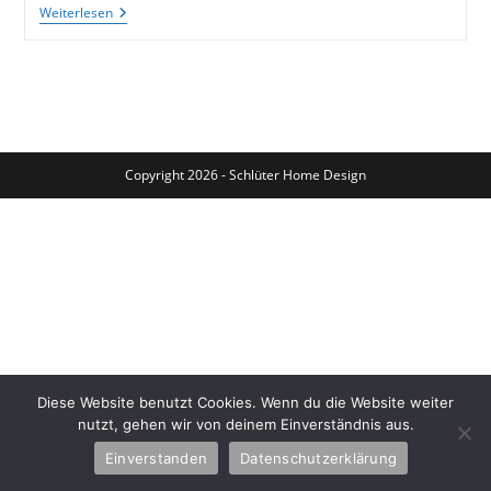
Selbermachen:
Weiterlesen
König-
Stuhl
Für
Kleine
Könige
Und
Königinnen
Copyright 2026 - Schlüter Home Design
Diese Website benutzt Cookies. Wenn du die Website weiter
nutzt, gehen wir von deinem Einverständnis aus.
Einverstanden
Datenschutzerklärung