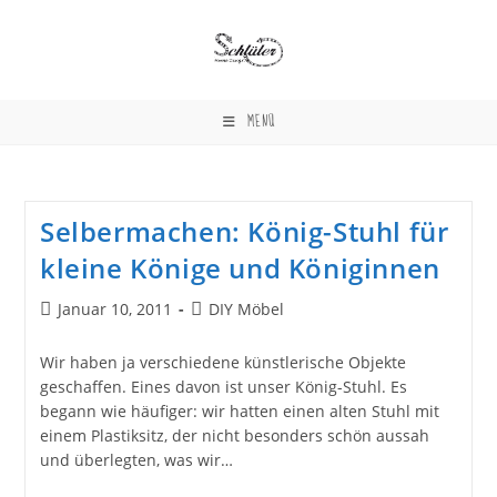
Zum
Inhalt
springen
MENÜ
Selbermachen: König-Stuhl für
kleine Könige und Königinnen
Beitrag
Beitrags-
Januar 10, 2011
DIY Möbel
veröffentlicht:
Kategorie:
Wir haben ja verschiedene künstlerische Objekte
geschaffen. Eines davon ist unser König-Stuhl. Es
begann wie häufiger: wir hatten einen alten Stuhl mit
einem Plastiksitz, der nicht besonders schön aussah
und überlegten, was wir…