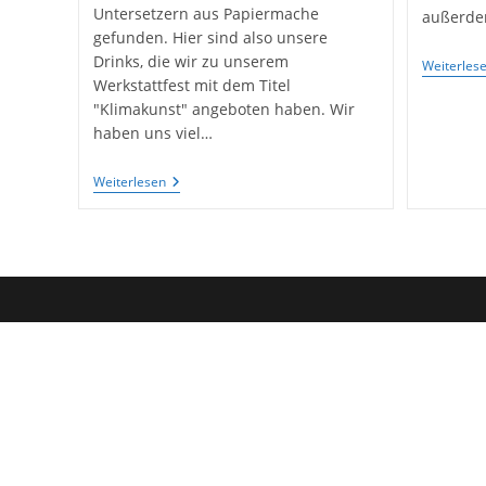
Untersetzern aus Papiermache
außerd
gefunden. Hier sind also unsere
Drinks, die wir zu unserem
Weiterles
Werkstattfest mit dem Titel
"Klimakunst" angeboten haben. Wir
haben uns viel…
Fotos
Weiterlesen
Von
Unseren
Untersetzern
Aus
Pappmaché