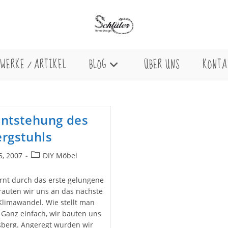
WERKE / ARTIKEL
BLOG
ÜBER UNS
KONTA
Entstehung des
ergstuhls
Beitrags-
25, 2007
DIY Möbel
licht:
Kategorie:
nt durch das erste gelungene
trauten wir uns an das nächste
limawandel. Wie stellt man
 Ganz einfach, wir bauten uns
sberg. Angeregt wurden wir