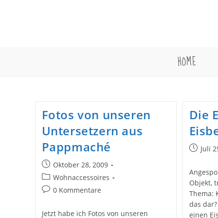
Zum
Inhalt
springen
HOME
Fotos von unseren
Die 
Untersetzern aus
Eisb
Pappmaché
Beitrag
Juli 
veröffent
Beitrag
Oktober 28, 2009
Angespor
veröffentlicht:
Beitrags-
Wohnaccessoires
Objekt, 
Kategorie:
Beitrags-
0 Kommentare
Thema: K
Kommentare:
das dar?
Jetzt habe ich Fotos von unseren
einen Ei