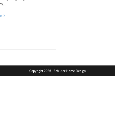
em…
Die
en
Entstehung
Des
Eisbergstuhls
Copyright 2026 - Schlüter Home Design