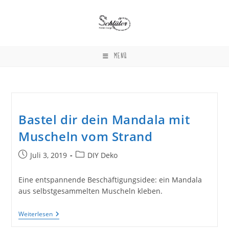
Zum
Inhalt
springen
MENÜ
Bastel dir dein Mandala mit
Muscheln vom Strand
Beitrag
Beitrags-
Juli 3, 2019
DIY Deko
veröffentlicht:
Kategorie:
Eine entspannende Beschäftigungsidee: ein Mandala
aus selbstgesammelten Muscheln kleben.
Bastel
Weiterlesen
Dir