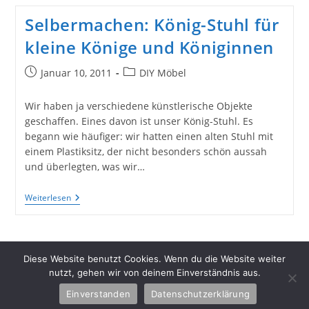
Dein
Mandala
Selbermachen: König-Stuhl für
Mit
Muscheln
kleine Könige und Königinnen
Vom
Strand
Beitrag
Beitrags-
Januar 10, 2011
DIY Möbel
veröffentlicht:
Kategorie:
Wir haben ja verschiedene künstlerische Objekte
geschaffen. Eines davon ist unser König-Stuhl. Es
begann wie häufiger: wir hatten einen alten Stuhl mit
einem Plastiksitz, der nicht besonders schön aussah
und überlegten, was wir…
Selbermachen:
Weiterlesen
König-
Stuhl
Für
Kleine
Könige
Diese Website benutzt Cookies. Wenn du die Website weiter
Und
nutzt, gehen wir von deinem Einverständnis aus.
Königinnen
Einverstanden
Datenschutzerklärung
Copyright 2026 - Schlüter Home Design