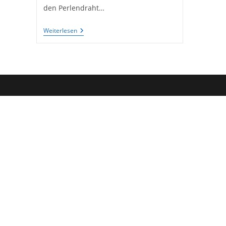
den Perlendraht…
Mini-
Weiterlesen
Recycling
Für
Kleine
Flaschen