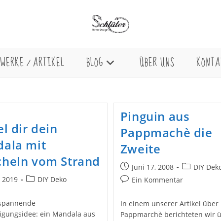
WERKE / ARTIKEL
BLOG
ÜBER UNS
KONTA
Pinguin aus
l dir dein
Pappmachè die
ala mit
Zweite
heln vom Strand
Beitrag
Beitrags-
Juni 17, 2008
DIY Dek
veröffentlicht:
Kategorie:
Beitrags-
, 2019
DIY Deko
Beitrags-
Ein Kommentar
licht:
Kategorie:
Kommentare:
tspannende
In einem unserer Artikel über
igungsidee: ein Mandala aus
Pappmarchè berichteten wir ü