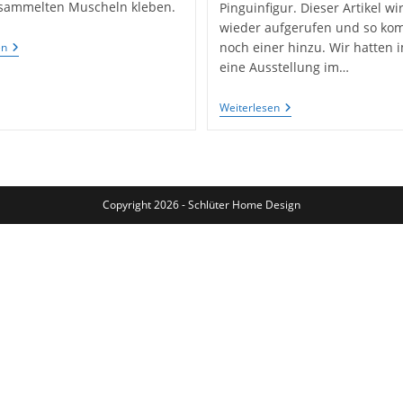
esammelten Muscheln kleben.
Pinguinfigur. Dieser Artikel w
wieder aufgerufen und so kom
Bastel
noch einer hinzu. Wir hatten 
en
Dir
eine Ausstellung im…
Dein
Mandala
Mit
Pinguin
Weiterlesen
Muscheln
Aus
Vom
Pappmachè
Strand
Die
Zweite
Copyright 2026 - Schlüter Home Design