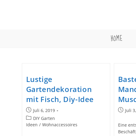
Zum
Inhalt
springen
HOME
Lustige
Baste
Gartendekoration
Mand
mit Fisch, Diy-Idee
Musc
Beitrag
Beitrag
Juli 6, 2019
Juli 3
veröffentlicht:
veröffent
Beitrags-
DIY Garten
Kategorie:
Ideen
/
Wohnaccessoires
Eine en
Beschäft