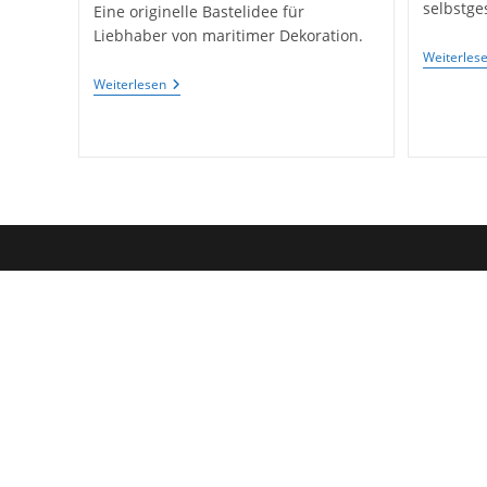
selbstg
Eine originelle Bastelidee für
Liebhaber von maritimer Dekoration.
Weiterles
Lustige
Weiterlesen
Gartendekoration
Mit
Fisch,
Diy-
Idee