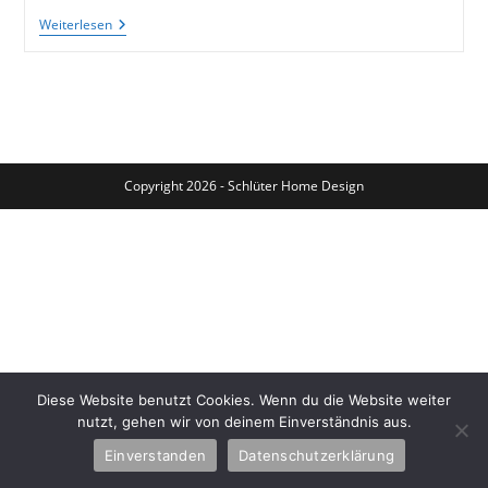
Kaffee
Weiterlesen
Aus
Columbien
–
Ein
Toller
Kaffeesack-
Bezug
Für
Einen
Copyright 2026 - Schlüter Home Design
Schönen
Stuhl
Diese Website benutzt Cookies. Wenn du die Website weiter
nutzt, gehen wir von deinem Einverständnis aus.
Einverstanden
Datenschutzerklärung