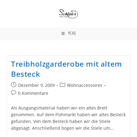
Zum
Inhalt
springen
MENÜ
Treibholzgarderobe mit altem
Besteck
Beitrag
Beitrags-
Dezember 9, 2009
Wohnaccessoires
veröffentlicht:
Kategorie:
Beitrags-
0 Kommentare
Kommentare:
Als Ausgangsmaterial haben wir ein altes Brett
genommen. Auf dem Flohmarkt haben wir altes Besteck
gefunden. Von dem Besteck haben wir die Stiele
abgesägt. Anschließend bogen wir die Stiele um…