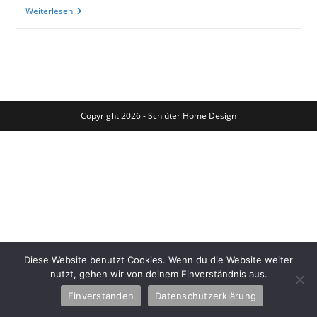
Treibholzgarderobe
Weiterlesen
Mit
Altem
Besteck
Copyright 2026 - Schlüter Home Design
Diese Website benutzt Cookies. Wenn du die Website weiter
nutzt, gehen wir von deinem Einverständnis aus.
Einverstanden
Datenschutzerklärung