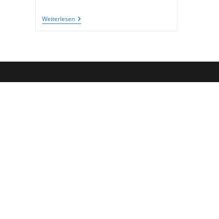
Spielereien
Weiterlesen
Mit
Dem
Kerzenleuchter