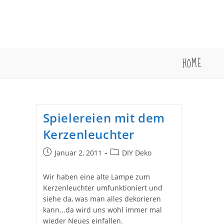
Zum
Inhalt
springen
HOME
Spielereien mit dem
Kerzenleuchter
Beitrag
Beitrags-
Januar 2, 2011
DIY Deko
veröffentlicht:
Kategorie:
Wir haben eine alte Lampe zum
Kerzenleuchter umfunktioniert und
siehe da, was man alles dekorieren
kann...da wird uns wohl immer mal
wieder Neues einfallen.