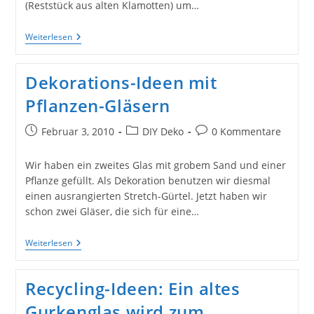
(Reststück aus alten Klamotten) um…
Recycling:
Weiterlesen
Kaktus
Im
Glas
Dekorations-Ideen mit
Pflanzen-Gläsern
Beitrag
Beitrags-
Beitrags-
Februar 3, 2010
DIY Deko
0 Kommentare
veröffentlicht:
Kategorie:
Kommentare:
Wir haben ein zweites Glas mit grobem Sand und einer
Pflanze gefüllt. Als Dekoration benutzen wir diesmal
einen ausrangierten Stretch-Gürtel. Jetzt haben wir
schon zwei Gläser, die sich für eine…
Dekorations-
Weiterlesen
Ideen
Mit
Pflanzen-
Recycling-Ideen: Ein altes
Gläsern
Gurkenglas wird zum