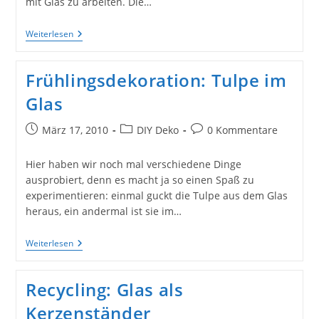
mit Glas zu arbeiten. Die…
10
Weiterlesen
Ideen
Für
Weihnachtsschmuck
Frühlingsdekoration: Tulpe im
Aus
Geschmolzenem
Glas
Glas
Beitrag
Beitrags-
Beitrags-
März 17, 2010
DIY Deko
0 Kommentare
veröffentlicht:
Kategorie:
Kommentare:
Hier haben wir noch mal verschiedene Dinge
ausprobiert, denn es macht ja so einen Spaß zu
experimentieren: einmal guckt die Tulpe aus dem Glas
heraus, ein andermal ist sie im…
Frühlingsdekoration:
Weiterlesen
Tulpe
Im
Glas
Recycling: Glas als
Kerzenständer