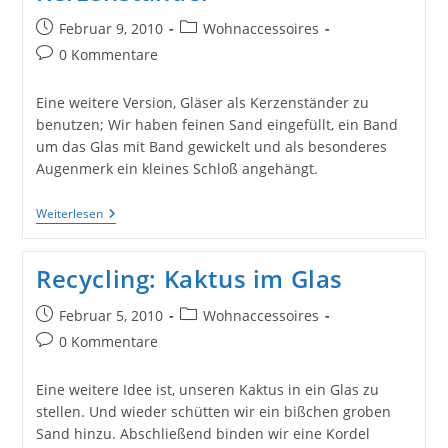
Beitrag
Beitrags-
Februar 9, 2010
Wohnaccessoires
veröffentlicht:
Kategorie:
Beitrags-
0 Kommentare
Kommentare:
Eine weitere Version, Gläser als Kerzenständer zu
benutzen; Wir haben feinen Sand eingefüllt, ein Band
um das Glas mit Band gewickelt und als besonderes
Augenmerk ein kleines Schloß angehängt.
Recycling:
Weiterlesen
Glas
Als
Kerzenständer
Recycling: Kaktus im Glas
Beitrag
Beitrags-
Februar 5, 2010
Wohnaccessoires
veröffentlicht:
Kategorie:
Beitrags-
0 Kommentare
Kommentare:
Eine weitere Idee ist, unseren Kaktus in ein Glas zu
stellen. Und wieder schütten wir ein bißchen groben
Sand hinzu. Abschließend binden wir eine Kordel