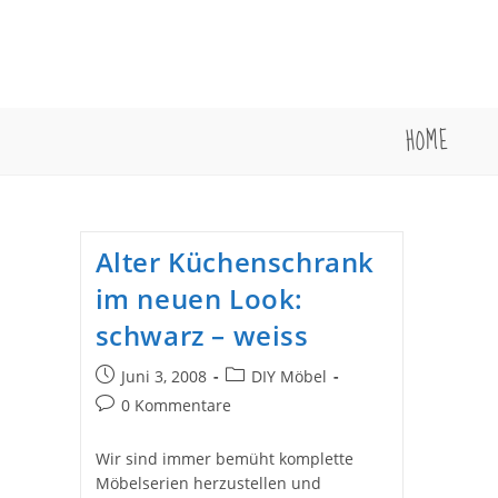
Zum
Inhalt
springen
HOME
Alter Küchenschrank
im neuen Look:
schwarz – weiss
Beitrag
Beitrags-
Juni 3, 2008
DIY Möbel
veröffentlicht:
Kategorie:
Beitrags-
0 Kommentare
Kommentare:
Wir sind immer bemüht komplette
Möbelserien herzustellen und