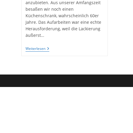
anzubieten. Aus unserer Amfangszeit
besaßen wir noch einen
Küchenschrank, wahrscheinlich 60er
Jahre. Das Aufarbeiten war eine echte
Herausforderung, weil die Lackierung
äußerst…
Alter
Weiterlesen
Küchenschrank
Im
Neuen
Look:
Schwarz
–
Weiss