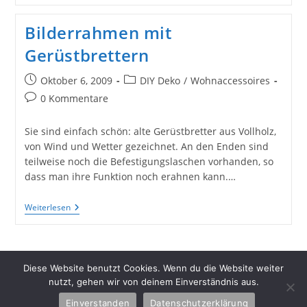
Für
Alte
Bilderrahmen mit
Bretter
Gerüstbrettern
Beitrag
Beitrags-
Oktober 6, 2009
DIY Deko
/
Wohnaccessoires
veröffentlicht:
Kategorie:
Beitrags-
0 Kommentare
Kommentare:
Sie sind einfach schön: alte Gerüstbretter aus Vollholz,
von Wind und Wetter gezeichnet. An den Enden sind
teilweise noch die Befestigungslaschen vorhanden, so
dass man ihre Funktion noch erahnen kann.…
Bilderrahmen
Weiterlesen
Mit
Gerüstbrettern
Diese Website benutzt Cookies. Wenn du die Website weiter
nutzt, gehen wir von deinem Einverständnis aus.
Einverstanden
Datenschutzerklärung