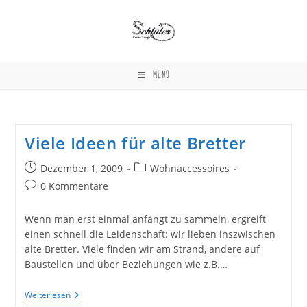
Zum
Inhalt
springen
MENÜ
Viele Ideen für alte Bretter
Beitrag
Beitrags-
Dezember 1, 2009
Wohnaccessoires
veröffentlicht:
Kategorie:
Beitrags-
0 Kommentare
Kommentare:
Wenn man erst einmal anfängt zu sammeln, ergreift
einen schnell die Leidenschaft: wir lieben inszwischen
alte Bretter. Viele finden wir am Strand, andere auf
Baustellen und über Beziehungen wie z.B.…
Viele
Weiterlesen
Ideen