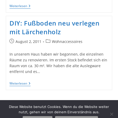
Wohnräume
Weiterlesen
Dämmen
Und
Renovieren
DIY: Fußboden neu verlegen
2:
Alten
mit Lärchenholz
Fußboden
Entfernen
Beitrag
Beitrags-
August 2, 2011
Wohnaccessoires
veröffentlicht:
Kategorie:
In unserem Haus haben wir begonnen, die einzelnen
Räume zu renovieren. Im ersten Stock befindet sich ein
Raum von ca. 30 m². Wir haben die alte Auslegware
entfernt und es…
DIY:
Weiterlesen
Fußboden
Neu
Verlegen
Mit
Lärchenholz
Diese Website benutzt Cookies. Wenn du die Website weiter
nutzt, gehen wir von deinem Einverständnis aus.