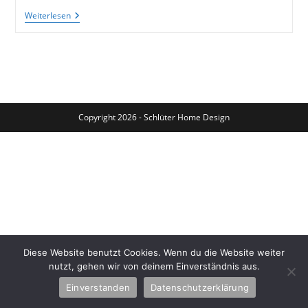
Wohnräume
Weiterlesen
Dämmen
Und
Renovieren
2:
Alten
Fußboden
Entfernen
Copyright 2026 - Schlüter Home Design
Diese Website benutzt Cookies. Wenn du die Website weiter
nutzt, gehen wir von deinem Einverständnis aus.
Einverstanden
Datenschutzerklärung