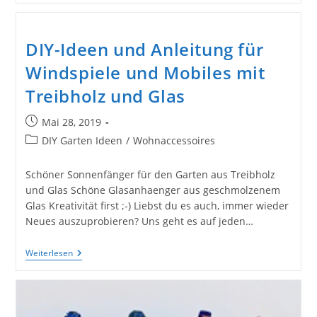
Mit
Treibholz
Und
Geschmolzenen
DIY-Ideen und Anleitung für
Flaschen
Windspiele und Mobiles mit
Treibholz und Glas
Beitrag
Mai 28, 2019
veröffentlicht:
Beitrags-
DIY Garten Ideen
/
Wohnaccessoires
Kategorie:
Schöner Sonnenfänger für den Garten aus Treibholz
und Glas Schöne Glasanhaenger aus geschmolzenem
Glas Kreativität first ;-) Liebst du es auch, immer wieder
Neues auszuprobieren? Uns geht es auf jeden…
DIY-
Weiterlesen
Ideen
Und
Anleitung
Für
Windspiele