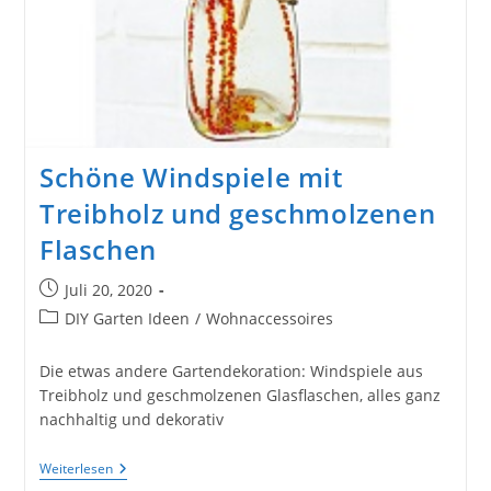
Schöne Windspiele mit
Treibholz und geschmolzenen
Flaschen
Beitrag
Juli 20, 2020
veröffentlicht:
Beitrags-
DIY Garten Ideen
/
Wohnaccessoires
Kategorie:
Die etwas andere Gartendekoration: Windspiele aus
Treibholz und geschmolzenen Glasflaschen, alles ganz
nachhaltig und dekorativ
Schöne
Weiterlesen
Windspiele