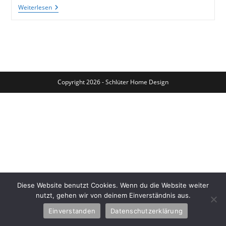
Deko-
Weiterlesen
Fische
Aus
Treibholz,
Eine
Schöne
DIY-
Idee
Copyright 2026 - Schlüter Home Design
Diese Website benutzt Cookies. Wenn du die Website weiter
nutzt, gehen wir von deinem Einverständnis aus.
Einverstanden
Datenschutzerklärung