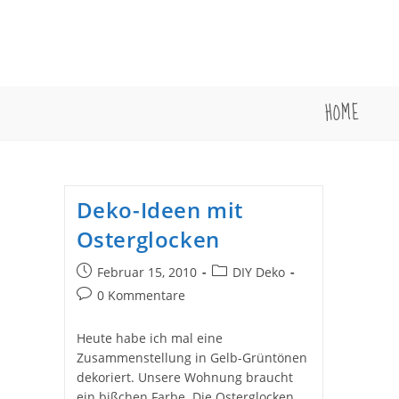
Zum
Inhalt
springen
HOME
Deko-Ideen mit
Osterglocken
Beitrag
Beitrags-
Februar 15, 2010
DIY Deko
veröffentlicht:
Kategorie:
Beitrags-
0 Kommentare
Kommentare:
Heute habe ich mal eine
Zusammenstellung in Gelb-Grüntönen
dekoriert. Unsere Wohnung braucht
ein bißchen Farbe. Die Osterglocken