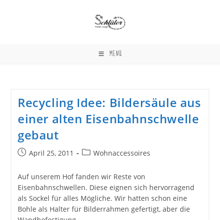
Zum
Inhalt
springen
MENÜ
Recycling Idee: Bildersäule aus
einer alten Eisenbahnschwelle
gebaut
Beitrag
Beitrags-
April 25, 2011
Wohnaccessoires
veröffentlicht:
Kategorie:
Auf unserem Hof fanden wir Reste von
Eisenbahnschwellen. Diese eignen sich hervorragend
als Sockel für alles Mögliche. Wir hatten schon eine
Bohle als Halter für Bilderrahmen gefertigt, aber die
Wandbefestigung…