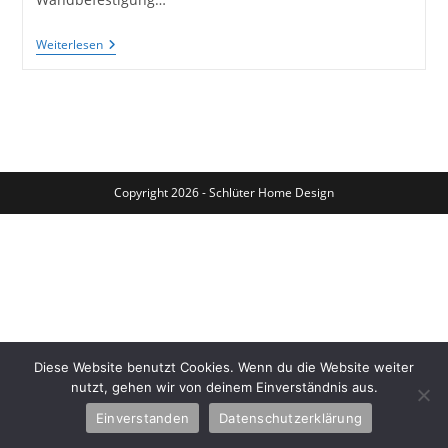
Recycling
Weiterlesen
Idee:
Bildersäule
Aus
Einer
Alten
Eisenbahnschwelle
Gebaut
Copyright 2026 - Schlüter Home Design
Diese Website benutzt Cookies. Wenn du die Website weiter
nutzt, gehen wir von deinem Einverständnis aus.
Einverstanden
Datenschutzerklärung