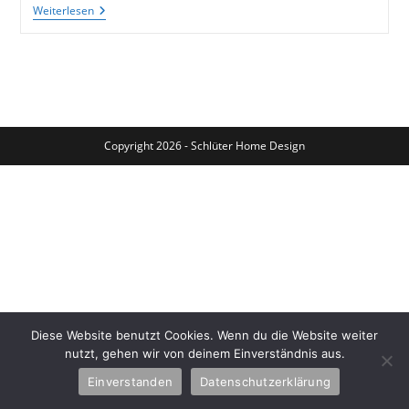
Minibilderrahmen
Weiterlesen
Aus
Bierdosen
Selber
Machen
–
Diy
Copyright 2026 - Schlüter Home Design
Diese Website benutzt Cookies. Wenn du die Website weiter
nutzt, gehen wir von deinem Einverständnis aus.
Einverstanden
Datenschutzerklärung