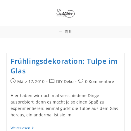
Zum
Inhalt
springen
MENÜ
Frühlingsdekoration: Tulpe im
Glas
Beitrag
Beitrags-
Beitrags-
März 17, 2010
DIY Deko
0 Kommentare
veröffentlicht:
Kategorie:
Kommentare:
Hier haben wir noch mal verschiedene Dinge
ausprobiert, denn es macht ja so einen Spaß zu
experimentieren: einmal guckt die Tulpe aus dem Glas
heraus, ein andermal ist sie im…
Frühlingsdekoration:
Weiterlesen