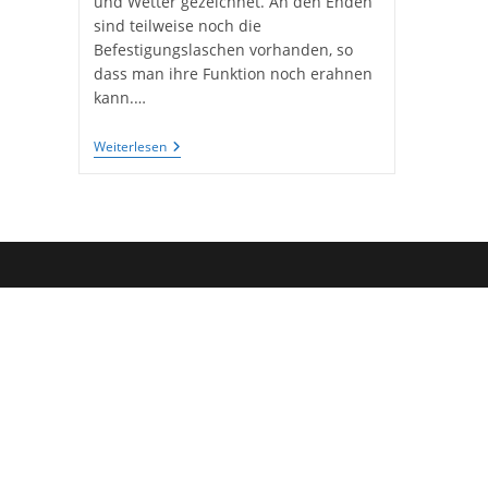
und Wetter gezeichnet. An den Enden
sind teilweise noch die
Befestigungslaschen vorhanden, so
dass man ihre Funktion noch erahnen
kann.…
Bilderrahmen
Weiterlesen
Mit
Gerüstbrettern