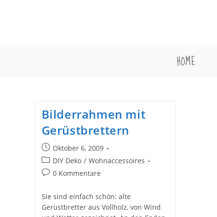
Zum
Inhalt
springen
HOME
Bilderrahmen mit
Gerüstbrettern
Beitrag
Oktober 6, 2009
veröffentlicht:
Beitrags-
DIY Deko
/
Wohnaccessoires
Kategorie:
Beitrags-
0 Kommentare
Kommentare:
Sie sind einfach schön: alte
Gerüstbretter aus Vollholz, von Wind