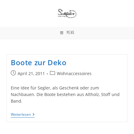
Zum
Inhalt
springen
MENÜ
Boote zur Deko
Beitrag
Beitrags-
April 21, 2011
Wohnaccessoires
veröffentlicht:
Kategorie:
Eine Idee für Segler, als Geschenk oder zum
Nachbauen. Die Boote bestehen aus Altholz, Stoff und
Band.
Boote
Weiterlesen
Zur
Deko