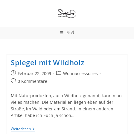
Zum
Inhalt
springen
MENÜ
Spiegel mit Wildholz
Beitrag
Beitrags-
Februar 22, 2009
Wohnaccessoires
veröffentlicht:
Kategorie:
Beitrags-
0 Kommentare
Kommentare:
Mit Naturprodukten, auch Wildholz genannt, kann man
vieles machen. Die Materialien liegen eben auf der
Straße, im Wald oder am Strand. In einem anderen
Artikel habe ich Euch ja schon…
Spiegel
Weiterlesen
Mit