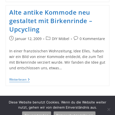
Wildholz
Alte antike Kommode neu
gestaltet mit Birkenrinde –
Upcycling
Beitrag
Beitrags-
Beitrags-
Januar 12, 2009
DIY Möbel
0 Kommentare
veröffentlicht:
Kategorie:
Kommentare:
In einer französischen Wohnzeitung, Idee Elles, haben
wir ein Bild von einer Kommode entdeckt, die zum Teil
mit Birkenrinde verziert wurde. Wir fanden die Idee gut
und entschlossen uns, etwas…
Alte
Weiterlesen
Antike
Kommode
Neu
Gestaltet
Mit
Diese Website benutzt Cookies. Wenn du die Website weiter
Birkenrinde
nutzt, gehen wir von deinem Einverständnis aus.
–
Upcycling