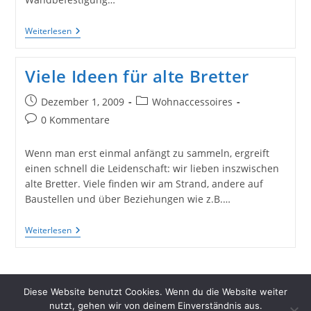
Recycling
Weiterlesen
Idee:
Bildersäule
Aus
Viele Ideen für alte Bretter
Einer
Alten
Eisenbahnschwelle
Beitrag
Beitrags-
Dezember 1, 2009
Wohnaccessoires
Gebaut
veröffentlicht:
Kategorie:
Beitrags-
0 Kommentare
Kommentare:
Wenn man erst einmal anfängt zu sammeln, ergreift
einen schnell die Leidenschaft: wir lieben inszwischen
alte Bretter. Viele finden wir am Strand, andere auf
Baustellen und über Beziehungen wie z.B.…
Viele
Weiterlesen
Ideen
Für
Alte
Bretter
Diese Website benutzt Cookies. Wenn du die Website weiter
nutzt, gehen wir von deinem Einverständnis aus.