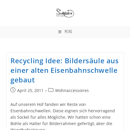
Zum
Inhalt
springen
MENÜ
Recycling Idee: Bildersäule aus
einer alten Eisenbahnschwelle
gebaut
Beitrag
Beitrags-
April 25, 2011
Wohnaccessoires
veröffentlicht:
Kategorie:
Auf unserem Hof fanden wir Reste von
Eisenbahnschwellen. Diese eignen sich hervorragend
als Sockel für alles Mögliche. Wir hatten schon eine
Bohle als Halter für Bilderrahmen gefertigt, aber die
Wandbefestigung…