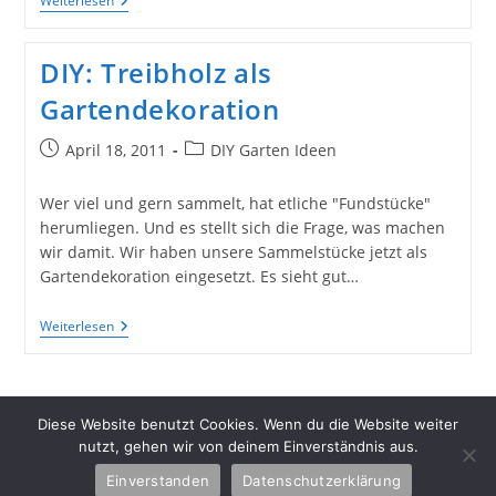
Altes
Weiterlesen
Werkzeug
Für
Ein
DIY: Treibholz als
Schönes
Schlüsselbrett
Gartendekoration
Aus
Altholz
Beitrag
Beitrags-
April 18, 2011
DIY Garten Ideen
veröffentlicht:
Kategorie:
Wer viel und gern sammelt, hat etliche "Fundstücke"
herumliegen. Und es stellt sich die Frage, was machen
wir damit. Wir haben unsere Sammelstücke jetzt als
Gartendekoration eingesetzt. Es sieht gut…
DIY:
Weiterlesen
Treibholz
Als
Gartendekoration
Diese Website benutzt Cookies. Wenn du die Website weiter
nutzt, gehen wir von deinem Einverständnis aus.
Einverstanden
Datenschutzerklärung
Copyright 2026 - Schlüter Home Design