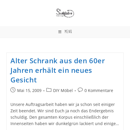
Zum
Inhalt
springen
MENÜ
Alter Schrank aus den 60er
Jahren erhält ein neues
Gesicht
Beitrag
Beitrags-
Beitrags-
Mai 15, 2009
DIY Möbel
0 Kommentare
veröffentlicht:
Kategorie:
Kommentare:
Unsere Auftragsarbeit haben wir ja schon seit einiger
Zeit beendet. Wir sind Euch ja noch das Endergebnis
schuldig. Den gesamten Korpus einschließlich der
Innenseiten haben wir dunkelgrün lackiert und einige…