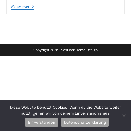
Alter
Weiterlesen
Schrank
Aus
Den
60er
Jahren
Erhält
Ein
Neues
Gesicht
Copyright 2026 - Schlüter Home Design
Diese Website benutzt Cookies. Wenn du die Website weiter
nutzt, gehen wir von deinem Einverständnis aus.
Einverstanden
Datenschutzerklärung