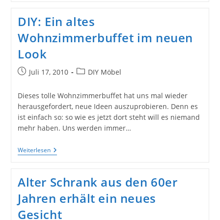
Zu
Schaffen
DIY: Ein altes
Wohnzimmerbuffet im neuen
Look
Beitrag
Beitrags-
Juli 17, 2010
DIY Möbel
veröffentlicht:
Kategorie:
Dieses tolle Wohnzimmerbuffet hat uns mal wieder
herausgefordert, neue Ideen auszuprobieren. Denn es
ist einfach so: so wie es jetzt dort steht will es niemand
mehr haben. Uns werden immer…
DIY:
Weiterlesen
Ein
Altes
Wohnzimmerbuffet
Alter Schrank aus den 60er
Im
Neuen
Jahren erhält ein neues
Look
Gesicht