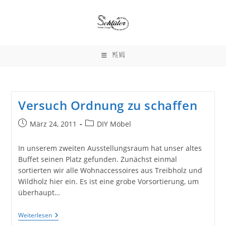
Zum
Inhalt
springen
MENÜ
Versuch Ordnung zu schaffen
Beitrag
Beitrags-
März 24, 2011
DIY Möbel
veröffentlicht:
Kategorie:
In unserem zweiten Ausstellungsraum hat unser altes
Buffet seinen Platz gefunden. Zunächst einmal
sortierten wir alle Wohnaccessoires aus Treibholz und
Wildholz hier ein. Es ist eine grobe Vorsortierung, um
überhaupt…
Versuch
Weiterlesen
Ordnung