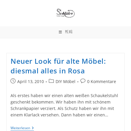
Zum
Inhalt
springen
MENÜ
Neuer Look für alte Möbel:
diesmal alles in Rosa
Beitrag
Beitrags-
Beitrags-
April 13, 2010
DIY Möbel
0 Kommentare
veröffentlicht:
Kategorie:
Kommentare:
Als erstes haben wir einen alten weißen Schaukelstuhl
geschenkt bekommen. Wir haben ihn mit schönem
Schrankpapier verziert. Als Schutz haben wir ihn mit
einem Klarlack versehen. Dann haben wir einen…
Neuer
Weiterlesen