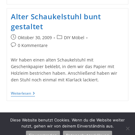
Look
Für
Alte
Alter Schaukelstuhl bunt
Möbel:
Diesmal
gestaltet
Alles
In
Rosa
Beitrag
Beitrags-
Oktober 30, 2009
DIY Möbel
veröffentlicht:
Kategorie:
Beitrags-
0 Kommentare
Kommentare:
Wir haben einen alten Schaukelstuhl mit
Geschenkpapier beklebt, in dem wir das Papier mit
Holzleim bestrichen haben. Anschließend haben wir
den Stuhl noch einmal mit Klarlack lackiert.
Alter
Weiterlesen
Schaukelstuhl
Bunt
Gestaltet
Diese Website benutzt Cookies. Wenn du die Website weiter
nutzt, gehen wir von deinem Einverständnis aus.