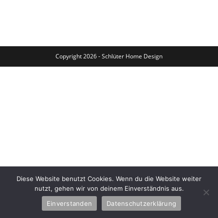
Der
Ruhe
Liegt
Die
Kraft
Copyright 2026 - Schlüter Home Design
Diese Website benutzt Cookies. Wenn du die Website weiter
nutzt, gehen wir von deinem Einverständnis aus.
Einverstanden
Datenschutzerklärung