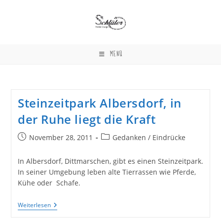
Zum
Inhalt
springen
MENÜ
Steinzeitpark Albersdorf, in
der Ruhe liegt die Kraft
Beitrag
Beitrags-
November 28, 2011
Gedanken / Eindrücke
veröffentlicht:
Kategorie:
In Albersdorf, Dittmarschen, gibt es einen Steinzeitpark.
In seiner Umgebung leben alte Tierrassen wie Pferde,
Kühe oder Schafe.
Steinzeitpark
Weiterlesen
Albersdorf,
In