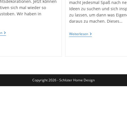
tsdekorationen. Jetzt können
macht jedesmal Spaß nach n
ativen sich mal wieder so
Ideen zu suchen und sich insp
austoben. Wir haben in
zu lassen, um dann was Eigen
…
daraus zu machen. Dieses…
Der
en
Adventsgesteck
Weiterlesen
Etwas
„natürlich“
Andere
Selbst
Adventkalender:
Gemacht
Unser
Advendstuhl
Copyright 2026 - Schlüter Home Design