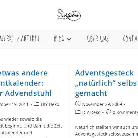
WERKE / ARTIKEL
BLOG
ÜBER UNS
KONTA
etwas andere
Adventsgesteck
ntkalender:
„natürlich“ selbs
r Advendstuhl
gemacht
Beitrags-
Beitrag
mber 19, 2011
DIY Deko
November 29, 2009
licht:
Kategorie:
veröffentlicht:
Beitrags-
Beitrags-
DIY Deko
0 Komment
Kategorie:
Kommentare:
es wieder soweit: die
it beginnt. Und damit die Zeit
Natürlich stellten wir auch un
entkalender und
Adventsgesteck selbst zusam