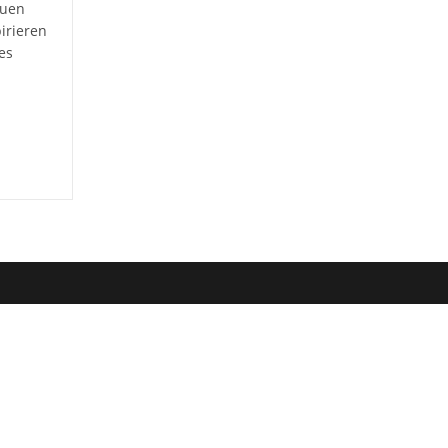
euen
irieren
es