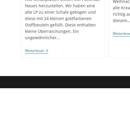
Weihnach
Neues herzustellen. Wir haben eine
alle Kre
alte LP zu einer Schale gebogen und
richtig 
diese mit 24 kleinen goldfarbenen
diesem
Stoffbeuteln gefüllt. Diese enthalten
kleine Überraschungen. Ein
Weiterles
ungewöhnlicher…
Und
Weiterlesen
Noch
Eine
Adventkalender-
Idee:
Die
Schallplattenschale