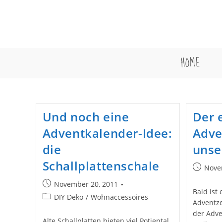
Zum
Inhalt
springen
HOME
Und noch eine
Der 
Adventkalender-Idee:
Adve
die
unse
Schallplattenschale
Beitrag
Nove
veröffent
Beitrag
November 20, 2011
Bald ist 
veröffentlicht:
Beitrags-
DIY Deko
/
Wohnaccessoires
Adventze
Kategorie:
der Adv
Alte Schallplatten bieten viel Potiental,