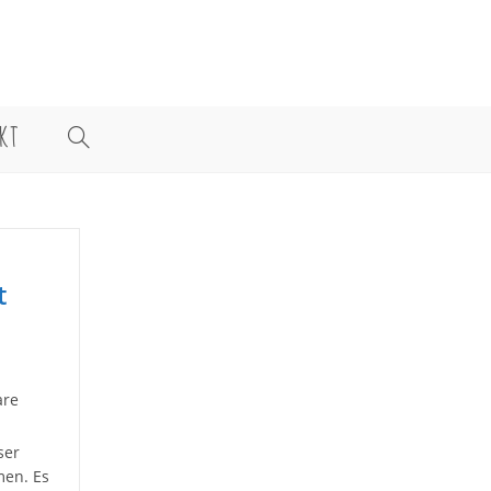
KT
WEBSITE-
SUCHE
UMSCHALTEN
t
are
ser
men. Es