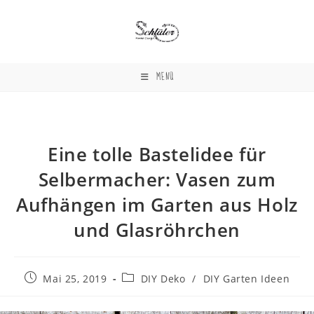
Zum
Inhalt
springen
MENÜ
Eine tolle Bastelidee für
Selbermacher: Vasen zum
Aufhängen im Garten aus Holz
und Glasröhrchen
Beitrag
Beitrags-
Mai 25, 2019
DIY Deko
/
DIY Garten Ideen
veröffentlicht:
Kategorie: