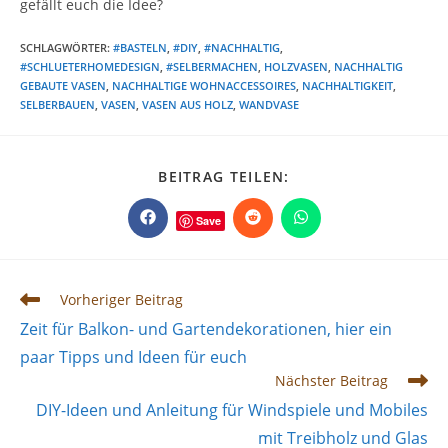
gefällt euch die Idee?
SCHLAGWÖRTER
:
#BASTELN
,
#DIY
,
#NACHHALTIG
,
#SCHLUETERHOMEDESIGN
,
#SELBERMACHEN
,
HOLZVASEN
,
NACHHALTIG
GEBAUTE VASEN
,
NACHHALTIGE WOHNACCESSOIRES
,
NACHHALTIGKEIT
,
SELBERBAUEN
,
VASEN
,
VASEN AUS HOLZ
,
WANDVASE
DIESEN
BEITRAG TEILEN:
INHALT
TEILEN
Save
Öffnet
Öffnet
Öffnet
in
in
in
einem
einem
einem
neuen
neuen
neuen
Fenster
Fenster
Fenster
Weitere
Vorheriger Beitrag
Artikel
Zeit für Balkon- und Gartendekorationen, hier ein
ansehen
paar Tipps und Ideen für euch
Nächster Beitrag
DIY-Ideen und Anleitung für Windspiele und Mobiles
mit Treibholz und Glas