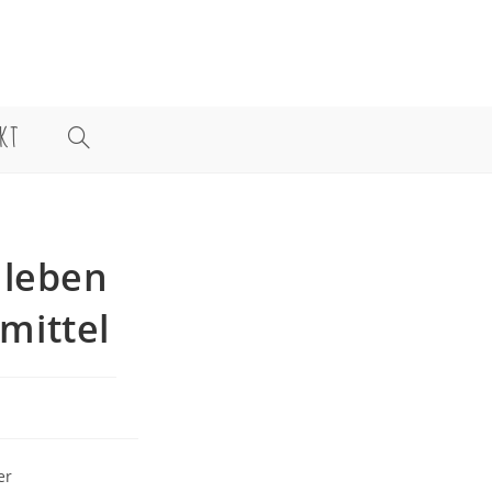
KT
WEBSITE-
SUCHE
 leben
UMSCHALTEN
smittel
er