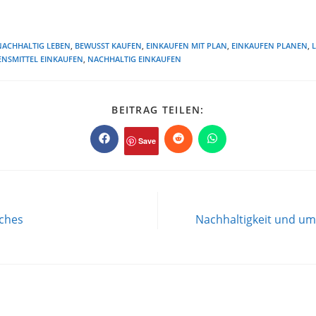
NACHHALTIG LEBEN
,
BEWUSST KAUFEN
,
EINKAUFEN MIT PLAN
,
EINKAUFEN PLANEN
,
ENSMITTEL EINKAUFEN
,
NACHHALTIG EINKAUFEN
DIESEN
BEITRAG TEILEN:
INHALT
TEILEN
Save
Öffnet
Öffnet
Öffnet
in
in
in
einem
einem
einem
neuen
neuen
neuen
Fenster
Fenster
Fenster
ches
Nachhaltigkeit und umw