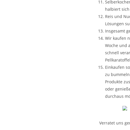
Selberkochen
halbiert sich
Reis und Nud
Lösungen su
Insgesamt ge
Wir kaufen n
Woche und an
schnell vera
Pellkaratoff
Einkaufen s
zu bummeln 
Produkte zus
oder genieße
durchaus mö
Verratet uns ge