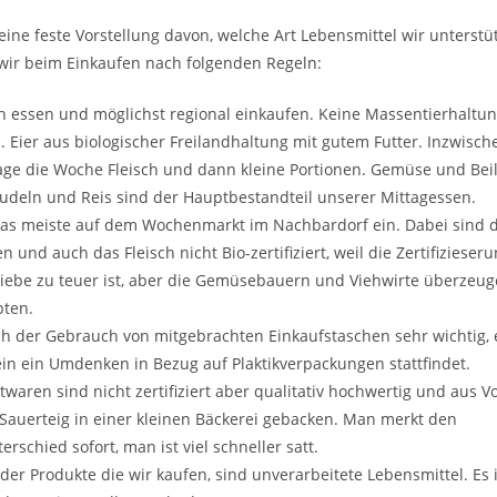
ine feste Vorstellung davon, welche Art Lebensmittel wir unterstü
wir beim Einkaufen nach folgenden Regeln:
h essen und möglichst regional einkaufen. Keine Massentierhaltu
. Eier aus biologischer Freilandhaltung mit gutem Futter. Inzwisch
age die Woche Fleisch und dann kleine Portionen. Gemüse und Bei
Nudeln und Reis sind der Hauptbestandteil unserer Mittagessen.
das meiste auf dem Wochenmarkt im Nachbardorf ein. Dabei sind d
und auch das Fleisch nicht Bio-zertifiziert, weil die Zertifizieseru
riebe zu teuer ist, aber die Gemüsebauern und Viehwirte überzeug
pten.
ch der Gebrauch von mitgebrachten Einkaufstaschen sehr wichtig, e
in ein Umdenken in Bezug auf Plaktikverpackungen stattfindet.
twaren sind nicht zertifiziert aber qualitativ hochwertig und aus V
auerteig in einer kleinen Bäckerei gebacken. Man merkt den
erschied sofort, man ist viel schneller satt.
 der Produkte die wir kaufen, sind unverarbeitete Lebensmittel. Es 