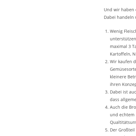
Und wir haben e
Dabei handeln 
Wenig Fleisc
unterstützen
maximal 3 T
Kartoffeln, 
Wir kaufen 
Gemüsesorten 
kleinere Bet
ihren Konze
Dabei ist au
dass allgeme
Auch die Bro
und echtem S
Qualtitätsunt
Der Großteil