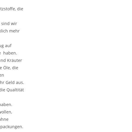
zstoffe, die
 sind wir
klich mehr
ug auf
te haben.
und Kräuter
e Öle, die
en
hr Geld aus.
ie Qualtität
haben.
ollen,
ahne
erpackungen.