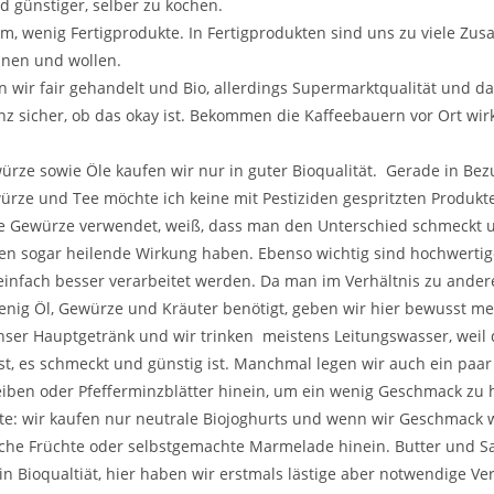
 günstiger, selber zu kochen.
m, wenig Fertigprodukte. In Fertigprodukten sind uns zu viele Zusat
nnen und wollen.
n wir fair gehandelt und Bio, allerdings Supermarktqualität und da
nz sicher, ob das okay ist. Bekommen die Kaffeebauern vor Ort wir
rze sowie Öle kaufen wir nur in guter Bioqualität. Gerade in Bez
ürze und Tee möchte ich keine mit Pestiziden gespritzten Produk
e Gewürze verwendet, weiß, dass man den Unterschied schmeckt 
llen sogar heilende Wirkung haben. Ebenso wichtig sind hochwertig
infach besser verarbeitet werden. Da man im Verhältnis zu ander
nig Öl, Gewürze und Kräuter benötigt, geben wir hier bewusst me
nser Hauptgetränk und wir trinken meistens Leitungswasser, weil d
ist, es schmeckt und günstig ist. Manchmal legen wir auch ein paar
iben oder Pfefferminzblätter hinein, um ein wenig Geschmack zu 
e: wir kaufen nur neutrale Biojoghurts und wenn wir Geschmack w
che Früchte oder selbstgemachte Marmelade hinein. Butter und S
n Bioqualtiät, hier haben wir erstmals lästige aber notwendige V