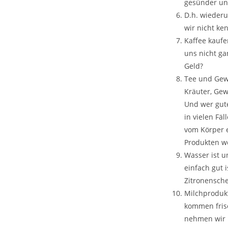
gesünder und
D.h. wiederu
wir nicht ke
Kaffee kaufe
uns nicht ga
Geld?
Tee und Gewü
Kräuter, Gew
Und wer gut
in vielen Fä
vom Körper e
Produkten we
Wasser ist u
einfach gut 
Zitronensche
Milchprodukt
kommen fris
nehmen wir i