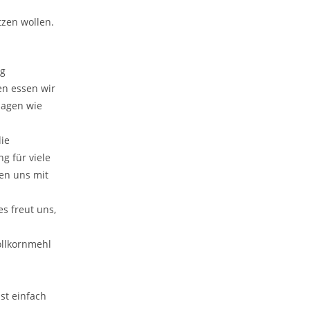
tzen wollen.
ng
en essen wir
lagen wie
ie
ng für viele
en uns mit
s freut uns,
ollkornmehl
ist einfach