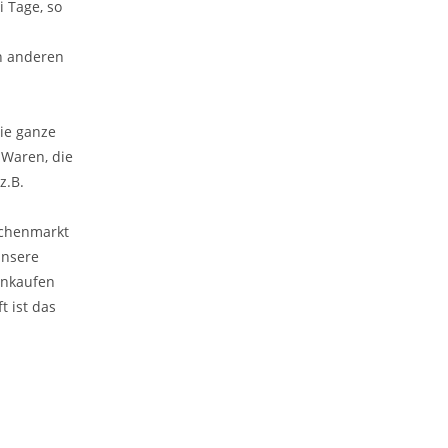
i Tage, so
h anderen
ie ganze
 Waren, die
z.B.
ochenmarkt
unsere
inkaufen
 ist das