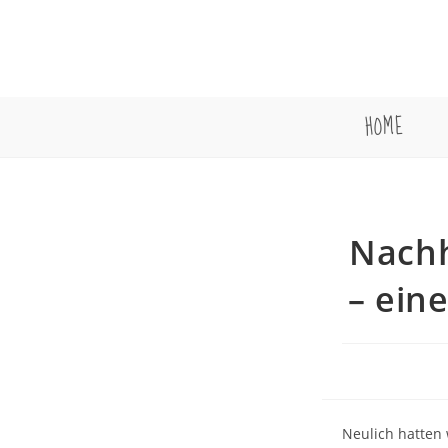
Zum
Inhalt
springen
HOME
Nachh
– eine
Neulich hatten 